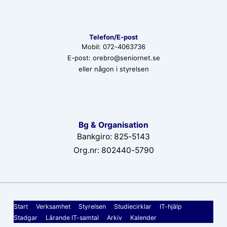
Telefon/E-post
Mobil: 072-4063736
E-post: orebro@seniornet.se
eller någon i styrelsen
Bg & Organisation
Bankgiro: 825-5143
Org.nr: 802440-5790
Sidfotsmeny
Start
Verksamhet
Styrelsen
Studiecirklar
IT-hjälp
Stadgar
Lärande IT-samtal
Arkiv
Kalender