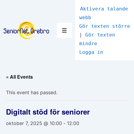
↓
Aktivera talande
Hoppa
webb
till
Gör texten större
huvudinnehåll
Meny
|
Gör texten
mindre
Logga in
« All Events
This event has passed.
Digitalt stöd för seniorer
oktober 7, 2025 @ 10:00
-
12:00