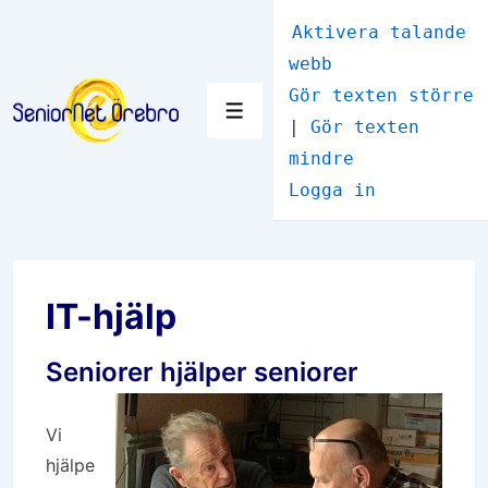
↓
Aktivera talande
Hoppa
webb
till
Gör texten större
huvudinnehåll
Meny
|
Gör texten
mindre
Logga in
IT-hjälp
Seniorer hjälper seniorer
Vi
hjälpe