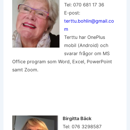
Tel: 070 681 17 36
E-post:
terttu.bohlin@gmail.co
m
Terttu har OnePlus
mobil (Android) och
svarar frågor om MS
Office program som Word, Excel, PowerPoint
samt Zoom.
Birgitta Bäck
Tel: 076 3298587