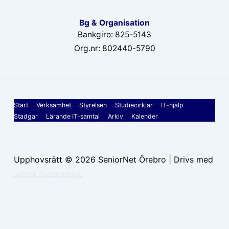
Bg & Organisation
Bankgiro: 825-5143
Org.nr: 802440-5790
Sidfotsmeny
Start
Verksamhet
Styrelsen
Studiecirklar
IT-hjälp
Stadgar
Lärande IT-samtal
Arkiv
Kalender
Upphovsrätt © 2026
SeniorNet Örebro
| Drivs med
temat Responsive